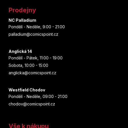
í
D
t
p
o
Prodejny
r
p
í
v
o
NC Palladium
k
r
Pondělí - Neděle, 9:00 - 21:00
y
u
palladium@comicspoint.cz
v
č
ý
u
p
j
Anglická 14
i
e
Pondělí - Pátek, 11:00 - 19:00
s
m
Sobota, 10:00 - 15:00
u
e
anglicka@comicspoint.cz
Westfield Chodov
Pondělí - Neděle, 09:00 - 21:00
chodov@comicspoint.cz
Vše k nákupu