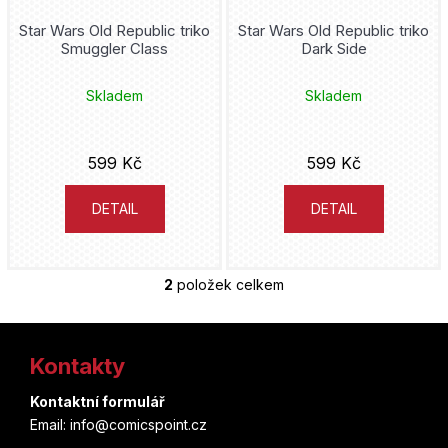
u
u
Star Wars Old Republic triko
Star Wars Old Republic triko
j
Smuggler Class
Dark Side
k
e
t
Skladem
Skladem
t
ů
e
599 Kč
599 Kč
n
a
DETAIL
DETAIL
j
í
2
položek celkem
O
t
v
Z
l
?
á
Kontakty
á
d
p
a
Kontaktní formulář
HLEDAT
c
Email: info@comicspoint.cz
a