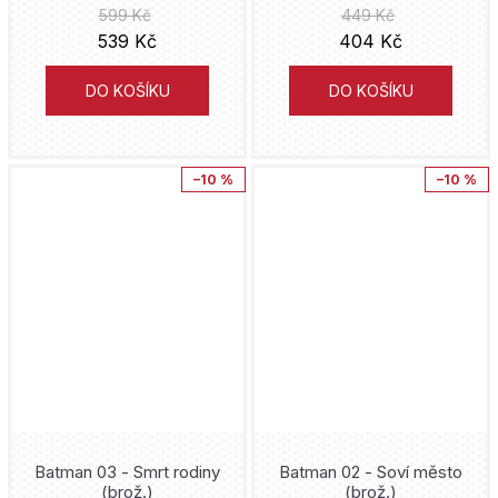
Jiří Grus
599 Kč
449 Kč
539 Kč
404 Kč
Delicious in Dungeon
Hakuri
DO KOŠÍKU
DO KOŠÍKU
Kagurabači
Gene Luen Yang
Kóiči Óniši
–10 %
–10 %
Joe Hill
Doug Moench
Sylvain Runberg
Naoši Arakawa
Naoja Macumoto
Batman 03 - Smrt rodiny
Batman 02 - Soví město
(brož.)
(brož.)
Alex Ross