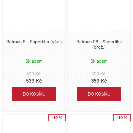
Scarlet Witch
Masarykova univerzita
Peter David
Simpsonovi
Deus
Eiičiró Oda
Solo Leveling
Knihy Konkolski
Stjepan Šejić
Batman 8 - Supertíha (váz.)
Batman 08 - Supertíha
Sonic
(brož.)
Drobek
Andy Kubert
Soví tribunál
Skladem
Skladem
Altenberg
Karel Osoha
Spider-Man
599 Kč
399 Kč
Okraj Media
Vicente Segrelles
539 Kč
359 Kč
SpongeBob
Plivníci
Kamome Širahama
DO KOŠÍKU
DO KOŠÍKU
Spy x Family
Paul Tobin
Star Wars
–10 %
–10 %
Gregg Hurwitz
Stranger Things