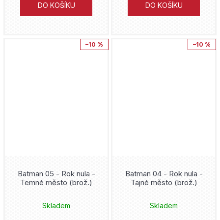
Znovuzrození
DO KOŠÍKU
DO KOŠÍKU
Donny Cates
Zootopia
Šizu Jamauči
–10 %
–10 %
Zootropolis
Rafael Albuquerque
Želvy nindža
Clotilde Bruneau
Cristiano Ronaldo
Nagabe
Kylian Mbappe
Skottie Young
Lionel Messi
James Robinson
FNAF
Batman 05 - Rok nula -
Batman 04 - Rok nula -
Gary Frank
Temné město (brož.)
Tajné město (brož.)
Hellblazer
Tony Valente
Skladem
Skladem
Lucifer