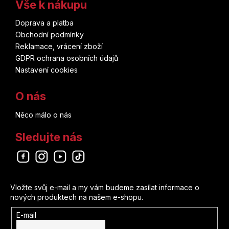
Vše k nákupu
Matt Kindt
Doprava a platba
Obchodní podmínky
Reklamace, vrácení zboží
Júki Obata
GDPR ochrana osobních údajů
Nastavení cookies
Brian Herbert
O nás
Don Heck
Něco málo o nás
Pia Guerra
Sledujte nás
Dustin Nguyen
Odebírat newsletter
John Buscema
Vložte svůj e-mail a my vám budeme zasílat informace o
Lucie Lomová
nových produktech na našem e-shopu.
E-mail
Kei Sanbe