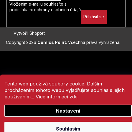
Vložením e-mailu souhlasíte s
Nao Emoto
podmínkami ochrany osobních údajů
Přihlásit se
Enrico Marini
Vytvořil Shoptet
Juka Tačibana
Copyright 2026
Comics Point
. Všechna práva vyhrazena.
Ben Stenbeck
Přejít
na
Jusuiuki Šuri
obsah
Pat Mills
Tento web používá soubory cookie. Dalším
procházením tohoto webu vyjadřujete souhlas s jejich
Moebius
používáním... Více informací
zde
.
Adam Glass
Nastavení
Plutus
Souhlasím