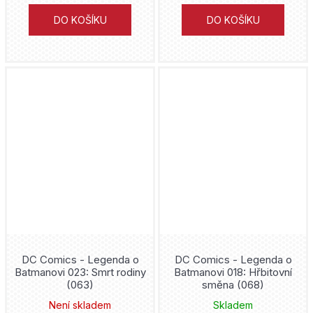
Junji Ito
DO KOŠÍKU
DO KOŠÍKU
Backstage Books
Jeff Smith
Justice League
Transmedialist
Sean Phillips
Kaiju No. 8
Seqence o.s.
Tacuki Fudžimoto
Kapesní komiksové klenoty
Ústav archeologické památkové péče středních Čech
Kei Koga
Kouzelná Beruška a Černý Kocour
Archa
George R. R. Martin
LankyBox
Perseus
Gerry Duggan
Liga Spravedlnosti
Zoner
Jason Fabok
Lightfall
ČVUT
DC Comics - Legenda o
DC Comics - Legenda o
Rob Williams
Batmanovi 023: Smrt rodiny
Batmanovi 018: Hřbitovní
Lilo and Stitch
(063)
směna (068)
Marco Turini
Steve Dillon
Není skladem
Skladem