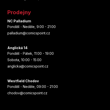
a
Marjorie Liu
í
t
p
Prodejny
r
Štěpánka Jislová
í
v
NC Palladium
k
Spoon
Pondělí - Neděle, 9:00 - 21:00
y
palladium@comicspoint.cz
v
Joe Bennett
ý
p
Anglická 14
Brian Posehn
i
Pondělí - Pátek, 11:00 - 19:00
s
Sobota, 10:00 - 15:00
Munejuki Kaneširo
u
anglicka@comicspoint.cz
Christie Golden
Westfield Chodov
Aka Akasaka
Pondělí - Neděle, 09:00 - 21:00
chodov@comicspoint.cz
Ethan Van Sciver
Júsuke Nomura