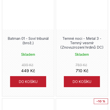
Donald Duck
Mot
Joshua Williamson
Druuna
Václav Vávra
Mike Carey
DuckTales
italskikomiksiceski
Kojoharu Gotóge
Batman 01 - Soví tribunál
Temné noci - Metal 3 -
Duna
(brož.)
Temný vesmír
Hanami
Ljuba Štíplová
(Znovuzrození hrdinů DC)
Fantastic Four
Skladem
Skladem
Lipnik
J.R.R. Tolkien
Five Nights at Freddy's
499 Kč
789 Kč
Práh
Tony S. Daniel
449 Kč
710 Kč
Flash
Analphabet Books
Alan Grant
DO KOŠÍKU
DO KOŠÍKU
fotbal
Trystero
Cube Kid
Fotbaláci
–10 %
Doron
Hidenori Kusaka