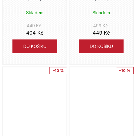
Skladem
Skladem
Jean Dufaux
449 Kč
499 Kč
Nikkarin
404 Kč
449 Kč
Darwyn Cooke
DO KOŠÍKU
DO KOŠÍKU
Frank Herbert
–10 %
–10 %
Jean-Charles Gaudin
Brian Wood
Hidejuki Furuhaši
Ivan Reis
Betten Court