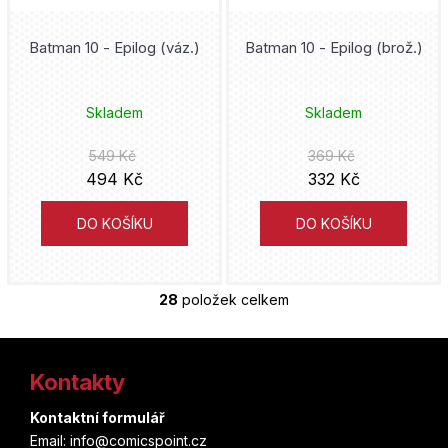
Bill Watterson
Batman 10 - Epilog (váz.)
Batman 10 - Epilog (brož.)
Kódži Miura
Skladem
Skladem
Fiona Staples
549 Kč
369 Kč
Neal Adams
494 Kč
332 Kč
Keith Giffen
DO KOŠÍKU
DO KOŠÍKU
Greg Pak
28
položek celkem
O
Francis Manapul
v
Z
l
Tom Taylor
á
Kontakty
á
d
Júto Suzuki
p
a
Kontaktní formulář
c
Email: info@comicspoint.cz