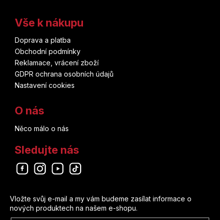
Frieren
Bambook
Mark Waid
Vše k nákupu
Frozen
Volvox Globator
Eduardo Risso
Doprava a platba
Gachiakuta
Obchodní podmínky
Mighty Boys
Kaiu Širai
Reklamace, vrácení zboží
Garfield
GDPR ochrana osobních údajů
Nakladatelství Sýpka
David Finch
Nastavení cookies
Ghost in the Shell
Triton
Petr Macek
O nás
Ghost Rider
Kontrast
Něco málo o nás
Jim Lee
Green Lantern
Sledujte nás
YOLI
Alan Moore
Harry Styles
Universum
Odebírat newsletter
Alberto Uderzo
Hawkeye
Aldente
Vložte svůj e-mail a my vám budeme zasílat informace o
Matt Groening
nových produktech na našem e-shopu.
Hellboy
Kobuta