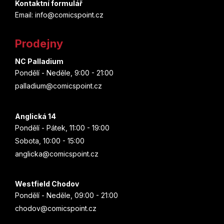
p
a
Kontaktní formulář
Donald Duck
c
Email: info@comicspoint.cz
Mot
a
Joshua Williamson
í
Druuna
t
p
Václav Vávra
Prodejny
Mike Carey
r
í
v
DuckTales
NC Palladium
italskikomiksiceski
k
Kojoharu Gotóge
Pondělí - Neděle, 9:00 - 21:00
y
Duna
palladium@comicspoint.cz
Hanami
v
Ljuba Štíplová
ý
Fantastic Four
Lipnik
p
Anglická 14
J.R.R. Tolkien
i
Pondělí - Pátek, 11:00 - 19:00
Five Nights at Freddy's
s
Práh
Sobota, 10:00 - 15:00
Tony S. Daniel
u
anglicka@comicspoint.cz
Flash
Analphabet Books
Alan Grant
fotbal
Trystero
Westfield Chodov
Cube Kid
Pondělí - Neděle, 09:00 - 21:00
Fotbaláci
Doron
chodov@comicspoint.cz
Hidenori Kusaka