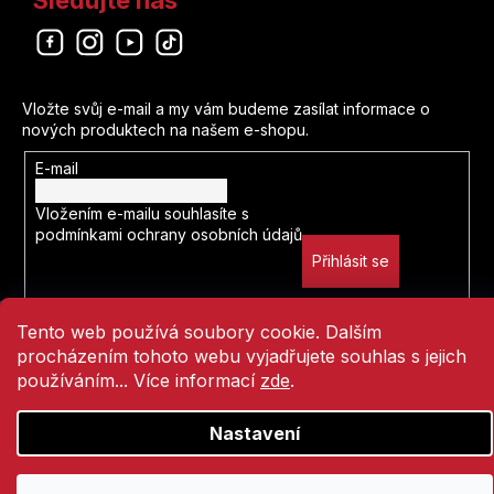
Liverpool
Verzone
Darick Robertson
Lobo
Odebírat newsletter
Magic Trick Publishing
Peter J. Tomasi
Vložte svůj e-mail a my vám budeme zasílat informace o
Lucky Luke
Akcent
nových produktech na našem e-shopu.
Alex Maleev
Mandalorian
E-mail
AVU
Kurt Busiek
Vložením e-mailu souhlasíte s
Marvel
Nová Forma
podmínkami ochrany osobních údajů
J. Michael Straczynski
Přihlásit se
Mickey Mouse
Torst
Ken Wakui
Vytvořil Shoptet
Minecraft
Tento web používá soubory cookie. Dalším
Česká televize
Andrzej Sapkowski
procházením tohoto webu vyjadřujete souhlas s jejich
Copyright 2026
Comics Point
. Všechna práva vyhrazena.
Miraculous
používáním... Více informací
zde
.
Knihy s úsměvem
Přejít
Cullen Bunn
na
Moje hrdinská akademie
Nastavení
obsah
Portál
Warren Ellis
Morgavsa a Morgana
Olympia