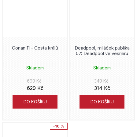
Donald Duck
Mot
Joshua Williamson
Druuna
Václav Vávra
Mike Carey
DuckTales
italskikomiksiceski
Kojoharu Gotóge
Conan 11 - Cesta králů
Deadpool, miláček publika
Duna
07: Deadpool ve vesmíru
Hanami
Ljuba Štíplová
Fantastic Four
Skladem
Skladem
Lipnik
J.R.R. Tolkien
Five Nights at Freddy's
699 Kč
349 Kč
Práh
Tony S. Daniel
629 Kč
314 Kč
Flash
Analphabet Books
Alan Grant
DO KOŠÍKU
DO KOŠÍKU
fotbal
Trystero
Cube Kid
Fotbaláci
–10 %
Doron
Hidenori Kusaka