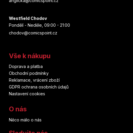
anglicka@comicspoint.cz
Junji Ito
Backstage Books
Jeff Smith
Westfield Chodov
Justice League
Transmedialist
Pondělí - Neděle, 09:00 - 21:00
Sean Phillips
chodov@comicspoint.cz
Kaiju No. 8
Seqence o.s.
Tacuki Fudžimoto
Kapesní komiksové klenoty
Ústav archeologické památkové péče středních Čech
Vše k nákupu
Kei Koga
Kouzelná Beruška a Černý Kocour
Archa
Doprava a platba
George R. R. Martin
Obchodní podmínky
LankyBox
Reklamace, vrácení zboží
Perseus
Gerry Duggan
GDPR ochrana osobních údajů
Liga Spravedlnosti
Nastavení cookies
Zoner
Jason Fabok
Lightfall
O nás
ČVUT
Rob Williams
Něco málo o nás
Lilo and Stitch
Marco Turini
Steve Dillon
Sledujte nás