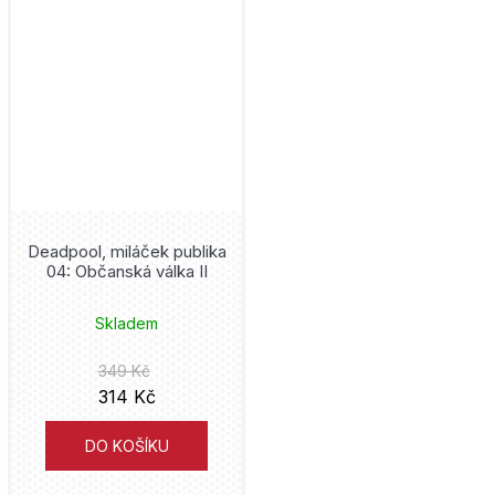
Frieren
Bambook
Mark Waid
Frozen
Volvox Globator
Eduardo Risso
Gachiakuta
Mighty Boys
Kaiu Širai
Garfield
Nakladatelství Sýpka
David Finch
Ghost in the Shell
Triton
Petr Macek
Deadpool, miláček publika
04: Občanská válka II
Ghost Rider
Kontrast
Jim Lee
Skladem
Green Lantern
YOLI
Alan Moore
349 Kč
Harry Styles
Universum
314 Kč
Alberto Uderzo
Hawkeye
Aldente
DO KOŠÍKU
Matt Groening
Hellboy
Kobuta