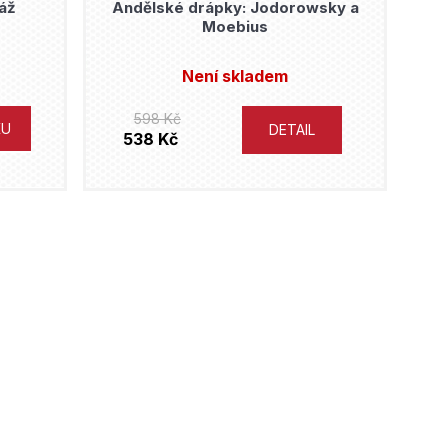
áž
Andělské drápky: Jodorowsky a
Moebius
Není skladem
598 Kč
KU
DETAIL
538 Kč