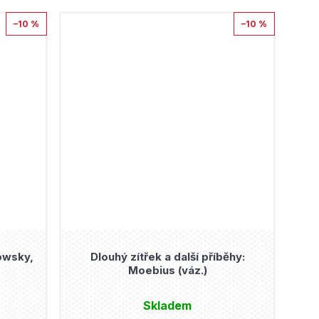
–10 %
–10 %
owsky,
Dlouhý zítřek a další příběhy:
Moebius (váz.)
Skladem