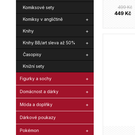
499 Kč
Komiksové sety
449 Kč
Komiksy v angličtině
Knihy
Knihy BB/art sleva až 50%
Časopisy
Knižní sety
Figurky a sochy
Domácnost a dárky
Móda a doplňky
Dárkové poukazy
Pokémon