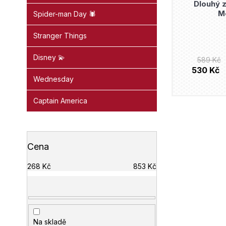
Dlouhý z
Mo
Spider-man Day 🕷️
Stranger Things
Disney 💫
589 Kč
530 Kč
Wednesday
Captain America
Cena
268
Kč
853
Kč
Na skladě