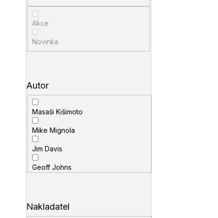
Akce
Novinka
Autor
Masaši Kišimoto
Mike Mignola
Jim Davis
Geoff Johns
Stan Lee
Scott Snyder
Nakladatel