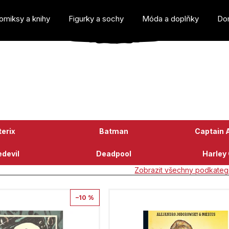
omiksy a knihy
Figurky a sochy
Móda a doplňky
Do
o potřebujete najít?
erix
Batman
Captain 
devil
Deadpool
Harley
Zobrazit všechny podkateg
Doporučujeme
–10 %