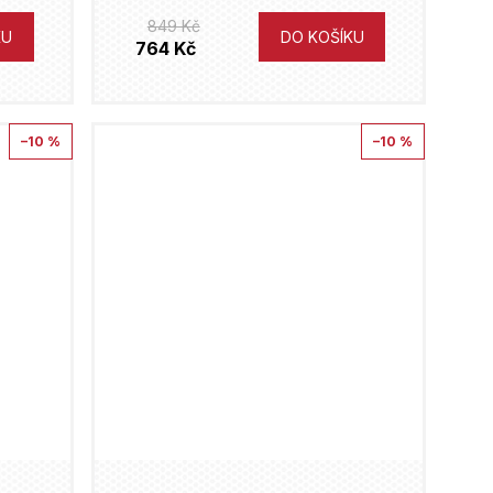
849 Kč
KU
DO KOŠÍKU
764 Kč
–10 %
–10 %