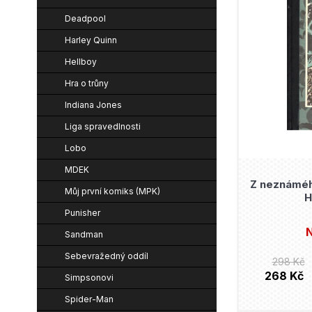
e
p
n
Deadpool
n
i
í
Harley Quinn
í
s
p
Hellboy
p
p
a
Hra o trůny
r
r
n
Indiana Jones
o
o
e
Liga spravedlnosti
d
d
l
Lobo
u
u
MDEK
k
Z neznámého
k
Můj první komiks (MPK)
H
t
t
Punisher
ů
ů
N
Sandman
Sebevražedný oddíl
298 Kč
268 Kč
Simpsonovi
Spider-Man