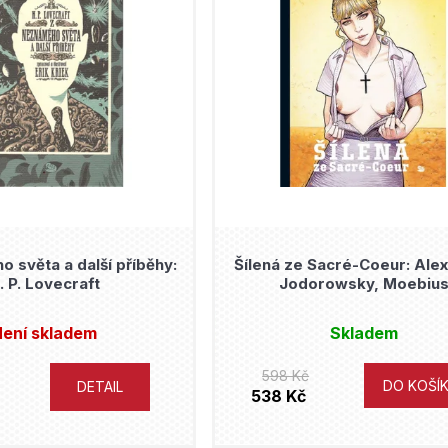
 světa a další příběhy:
Šílená ze Sacré-Coeur: Ale
. P. Lovecraft
Jodorowsky, Moebiu
ení skladem
Skladem
598 Kč
DO KOŠÍ
DETAIL
538 Kč