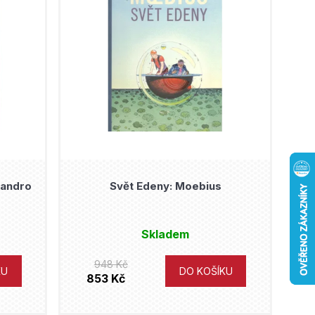
xandro
Svět Edeny: Moebius
s
Skladem
948 Kč
KU
DO KOŠÍKU
853 Kč