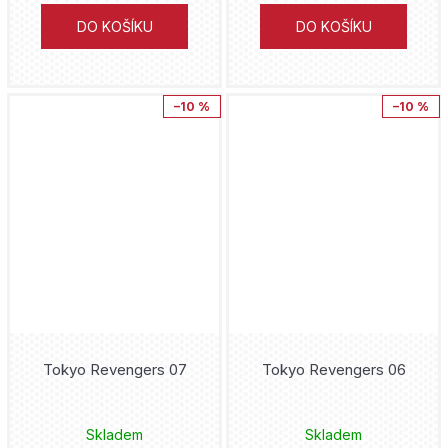
Junji Ito
DO KOŠÍKU
DO KOŠÍKU
Backstage Books
Jeff Smith
Justice League
Transmedialist
Sean Phillips
–10 %
–10 %
Kaiju No. 8
Seqence o.s.
Tacuki Fudžimoto
Kapesní komiksové klenoty
Ústav archeologické památkové péče středních Čech
Kei Koga
Kouzelná Beruška a Černý Kocour
Archa
George R. R. Martin
LankyBox
Perseus
Gerry Duggan
Liga Spravedlnosti
Zoner
Jason Fabok
Lightfall
ČVUT
Tokyo Revengers 07
Tokyo Revengers 06
Rob Williams
Lilo and Stitch
Marco Turini
Steve Dillon
Skladem
Skladem