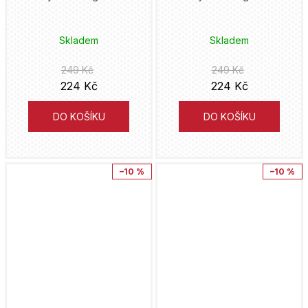
Cugumi Óba
Mumin
Maťa
Skladem
Skladem
Takeši Obata
My Hero Academia
Triáda
249 Kč
249 Kč
Pavel Čech
224 Kč
224 Kč
Naruto
Pointa
Taiki Kawakami
DO KOŠÍKU
DO KOŠÍKU
Netflix
Malvern
Jeph Loeb
One Piece
Sýpka
–10 %
–10 %
Tyler Crook
One Punch Man
Toužimský & Moravec
Fuse
Peacemaker
Nuridius
Frank Miller
Pérák
leaf-animation
Dav Pilkey
Pirates of the Caribbean
Yatum
Zdeněk Ležák