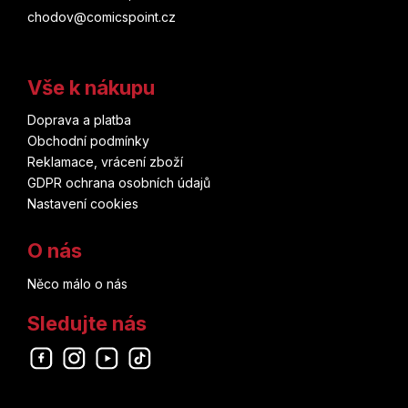
chodov@comicspoint.cz
Vetřelci
Mark Buckingham
W.I.T.C.H.
Ricardo Liniers
Vše k nákupu
Witcher
Doprava a platba
Dan Jurgens
Obchodní podmínky
Wolverine
Reklamace, vrácení zboží
Chris Claremont
GDPR ochrana osobních údajů
Wonder Woman
Nastavení cookies
Šin'iči Fukuda
World of Warcraft
O nás
Robert E. Howard
X-Men
Něco málo o nás
Mai Močizuki
Sledujte nás
Zabiják démonů
Vojtěch Matocha
Zaklínač
Odebírat newsletter
Joann Sfar