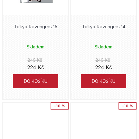
Jeff Lemire
erotický
Čtyřlístek
Talpress
John Arcudi
Tokyo Revengers 15
Tokyo Revengers 14
Dandadan
Eaglemoss
Bill Willingham
Daredevil
Czech News Center
Skladem
Skladem
Kóhei Horikoši
Dark Souls
CooBoo
249 Kč
249 Kč
Alejandro Jodorowsky
224 Kč
224 Kč
DC Comics
Garamond
Gege Akutami
DO KOŠÍKU
DO KOŠÍKU
DC Compact Comics
Crew + Netopejr
Amanda Connerová
Deadpool
Petrkov
–10 %
–10 %
Mark Millar
Demon Slayer
Netopejr
Hergé
Disney
Robinson Jihlava
Hiromu Arakawa