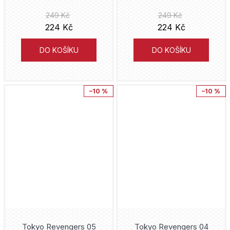
Liverpool
Verzone
Darick Robertson
249 Kč
249 Kč
224 Kč
224 Kč
Lobo
Magic Trick Publishing
Peter J. Tomasi
DO KOŠÍKU
DO KOŠÍKU
Lucky Luke
Akcent
Alex Maleev
Mandalorian
AVU
Kurt Busiek
–10 %
–10 %
Marvel
Nová Forma
J. Michael Straczynski
Mickey Mouse
Torst
Ken Wakui
Minecraft
Česká televize
Andrzej Sapkowski
Miraculous
Knihy s úsměvem
Cullen Bunn
Moje hrdinská akademie
Portál
Warren Ellis
Morgavsa a Morgana
Tokyo Revengers 05
Tokyo Revengers 04
Olympia