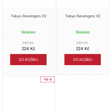
Piráti z Karibiku
Plus
Benjamin Percy
Tokyo Revengers 03
Tokyo Revengers 02
Pokémon
Trutnov
Doug Mahnke
Preacher
Cesta
Skladem
Skladem
John Byrne
Predator
249 Kč
249 Kč
YA čtu
Jaroslav Foglar
224 Kč
224 Kč
Punisher
Barbora Pejšková
Bryan Hitch
DO KOŠÍKU
DO KOŠÍKU
Quicksilver
Green mango
Tacuja Endó
Rebirth
ÉDI-MONDE
–10 %
Dan Green
Rychlé šípy
Galén
Nick Spencer
Sakamoto Days
Český královský institut
Paul Dini