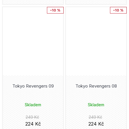
Júsuke Murata
–10 %
–10 %
Hooky
Mytago
Adžičika
Hulk
Novela Bohemica
Dan Abnett
Chainsaw Man
Akropolis
Roy Thomas
Iron Man
Kniha Zlín
Kore Jamazaki
Jedi
Adéla Tlachačová
Takumi Fukui
Ježek Sonic
Pro Emu
Tokyo Revengers 09
Tokyo Revengers 08
Steve Ditko
Joker
Cosmopolis
Šin'ja Umemura
Skladem
Skladem
Judge Dredd
Rubico
Mato
249 Kč
249 Kč
Jujutsu Kaisen
224 Kč
224 Kč
Petrinum
Cliff Chiang