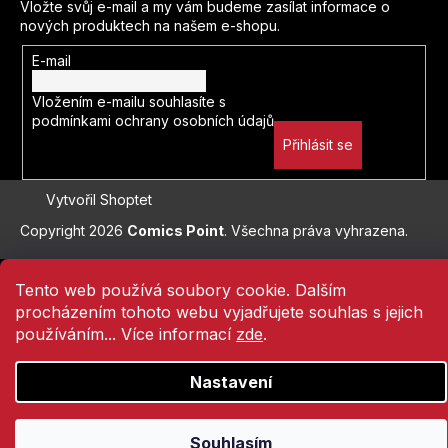
Znovuzrození
Vložte svůj e-mail a my vám budeme zasílat informace o
nových produktech na našem e-shopu.
Donny Cates
Zootopia
E-mail
Šizu Jamauči
Vložením e-mailu souhlasíte s
Zootropolis
podmínkami ochrany osobních údajů
Rafael Albuquerque
Přihlásit se
Želvy nindža
Clotilde Bruneau
Cristiano Ronaldo
Vytvořil Shoptet
Nagabe
Copyright 2026
Comics Point
. Všechna práva vyhrazena.
Kylian Mbappe
Skottie Young
Přejít
na
Tento web používá soubory cookie. Dalším
Lionel Messi
obsah
procházením tohoto webu vyjadřujete souhlas s jejich
James Robinson
používáním... Více informací
zde
.
FNAF
Gary Frank
Nastavení
Hellblazer
Tony Valente
Lucifer
Souhlasím