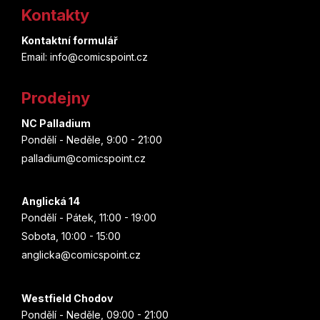
John Romita jr.
á
Kontakty
á
d
Strýček Skrblík
p
a
Kontaktní formulář
Simon Mugford
c
Email: info@comicspoint.cz
Supergirl
a
í
Marko Čermák
t
p
Prodejny
Superman
r
í
John Layman
v
NC Palladium
Teenage Mutant Ninja Turtles
k
Pondělí - Neděle, 9:00 - 21:00
John McCrea
y
palladium@comicspoint.cz
Thor
v
Kósuke Óno
ý
p
Tintin
Anglická 14
i
Christopher Golden
Pondělí - Pátek, 11:00 - 19:00
s
Tokyo Revengers
Sobota, 10:00 - 15:00
u
Brian Buccellato
anglicka@comicspoint.cz
Toy Story
Chuck Dixon
Westfield Chodov
Útok Titánů
Pondělí - Neděle, 09:00 - 21:00
Masaaki Ninomija