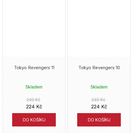
Frieren
Bambook
Mark Waid
Frozen
Volvox Globator
Eduardo Risso
Gachiakuta
Mighty Boys
Kaiu Širai
Garfield
Nakladatelství Sýpka
David Finch
Ghost in the Shell
Triton
Petr Macek
Tokyo Revengers 11
Tokyo Revengers 10
Ghost Rider
Kontrast
Jim Lee
Skladem
Skladem
Green Lantern
YOLI
Alan Moore
249 Kč
249 Kč
Harry Styles
Universum
224 Kč
224 Kč
Alberto Uderzo
Hawkeye
Aldente
DO KOŠÍKU
DO KOŠÍKU
Matt Groening
Hellboy
Kobuta