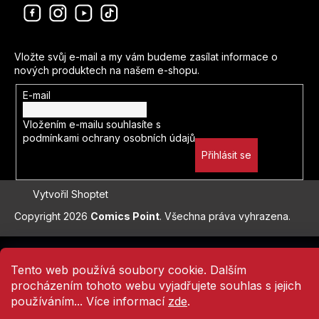
Jiří Grus
Odebírat newsletter
Delicious in Dungeon
Hakuri
Vložte svůj e-mail a my vám budeme zasílat informace o
Kagurabači
nových produktech na našem e-shopu.
Gene Luen Yang
E-mail
Kóiči Óniši
Vložením e-mailu souhlasíte s
podmínkami ochrany osobních údajů
Joe Hill
Přihlásit se
Doug Moench
Vytvořil Shoptet
Sylvain Runberg
Copyright 2026
Comics Point
. Všechna práva vyhrazena.
Přejít
Naoši Arakawa
na
Tento web používá soubory cookie. Dalším
obsah
Naoja Macumoto
procházením tohoto webu vyjadřujete souhlas s jejich
používáním... Více informací
zde
.
Alex Ross