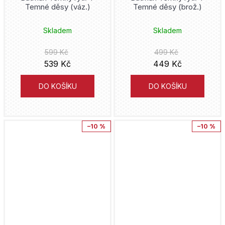
Cugumi Óba
Temné děsy (váz.)
Temné děsy (brož.)
Mumin
Maťa
Takeši Obata
Skladem
Skladem
My Hero Academia
Triáda
599 Kč
499 Kč
Pavel Čech
539 Kč
449 Kč
Naruto
Pointa
Taiki Kawakami
DO KOŠÍKU
DO KOŠÍKU
Netflix
Malvern
Jeph Loeb
One Piece
Sýpka
Tyler Crook
–10 %
–10 %
One Punch Man
Toužimský & Moravec
Fuse
Peacemaker
Nuridius
Frank Miller
Pérák
leaf-animation
Dav Pilkey
Pirates of the Caribbean
Yatum
Zdeněk Ležák