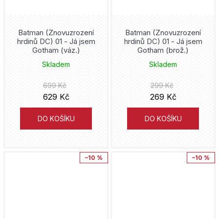
Piráti z Karibiku
Plus
Benjamin Percy
Batman (Znovuzrození
Batman (Znovuzrození
Pokémon
Trutnov
hrdinů DC) 01 - Já jsem
hrdinů DC) 01 - Já jsem
Doug Mahnke
Gotham (váz.)
Gotham (brož.)
Preacher
Cesta
Skladem
Skladem
John Byrne
Predator
699 Kč
299 Kč
YA čtu
Jaroslav Foglar
629 Kč
269 Kč
Punisher
Barbora Pejšková
Bryan Hitch
DO KOŠÍKU
DO KOŠÍKU
Quicksilver
Green mango
Tacuja Endó
Rebirth
ÉDI-MONDE
–10 %
–10 %
Dan Green
Rychlé šípy
Galén
Nick Spencer
Sakamoto Days
Český královský institut
Paul Dini