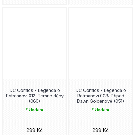
Júsuke Murata
Hooky
Mytago
Adžičika
Hulk
Novela Bohemica
Dan Abnett
Chainsaw Man
Akropolis
Roy Thomas
Iron Man
Kniha Zlín
Kore Jamazaki
Jedi
Adéla Tlachačová
Takumi Fukui
Ježek Sonic
Pro Emu
Steve Ditko
DC Comics - Legenda o
DC Comics - Legenda o
Batmanovi 012: Temné děsy
Batmanovi 008: Případ
Joker
(060)
Dawn Goldenové (051)
Cosmopolis
Šin'ja Umemura
Skladem
Skladem
Judge Dredd
Rubico
Mato
Jujutsu Kaisen
299 Kč
299 Kč
Petrinum
Cliff Chiang