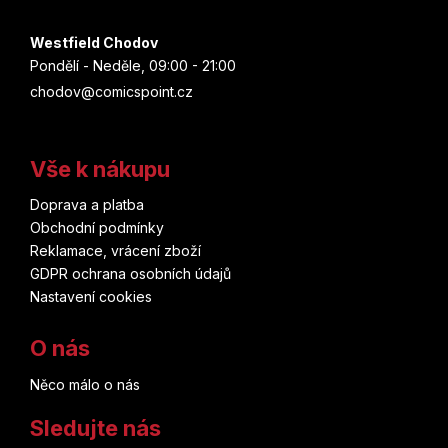
Znovuzrození
Donny Cates
Westfield Chodov
Zootopia
Pondělí - Neděle, 09:00 - 21:00
Šizu Jamauči
chodov@comicspoint.cz
Zootropolis
Rafael Albuquerque
Želvy nindža
Vše k nákupu
Clotilde Bruneau
Cristiano Ronaldo
Doprava a platba
Nagabe
Obchodní podmínky
Kylian Mbappe
Reklamace, vrácení zboží
Skottie Young
GDPR ochrana osobních údajů
Lionel Messi
Nastavení cookies
James Robinson
FNAF
O nás
Gary Frank
Něco málo o nás
Hellblazer
Tony Valente
Sledujte nás
Lucifer