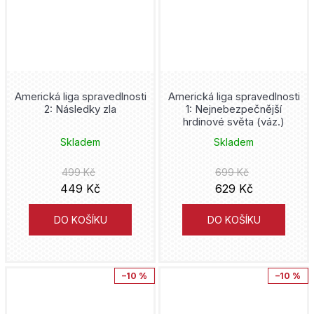
Scarlet Witch
Masarykova univerzita
Peter David
Simpsonovi
Deus
Eiičiró Oda
Solo Leveling
Knihy Konkolski
Stjepan Šejić
Americká liga spravedlnosti
Americká liga spravedlnosti
Sonic
2: Následky zla
1: Nejnebezpečnější
Drobek
Andy Kubert
hrdinové světa (váz.)
Soví tribunál
Skladem
Skladem
Altenberg
Karel Osoha
Spider-Man
499 Kč
699 Kč
Okraj Media
Vicente Segrelles
449 Kč
629 Kč
SpongeBob
Plivníci
DO KOŠÍKU
DO KOŠÍKU
Kamome Širahama
Spy x Family
Paul Tobin
Star Wars
–10 %
–10 %
Gregg Hurwitz
Stranger Things