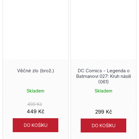
Frieren
Bambook
Mark Waid
Frozen
Volvox Globator
Eduardo Risso
Gachiakuta
Mighty Boys
Kaiu Širai
Garfield
Nakladatelství Sýpka
David Finch
Ghost in the Shell
Triton
Petr Macek
Věčné zlo (brož.)
DC Comics - Legenda o
Batmanovi 027: Kruh násilí
Ghost Rider
Kontrast
(061)
Jim Lee
Skladem
Skladem
Green Lantern
YOLI
Alan Moore
499 Kč
Harry Styles
Universum
449 Kč
299 Kč
Alberto Uderzo
Hawkeye
Aldente
DO KOŠÍKU
DO KOŠÍKU
Matt Groening
Hellboy
Kobuta