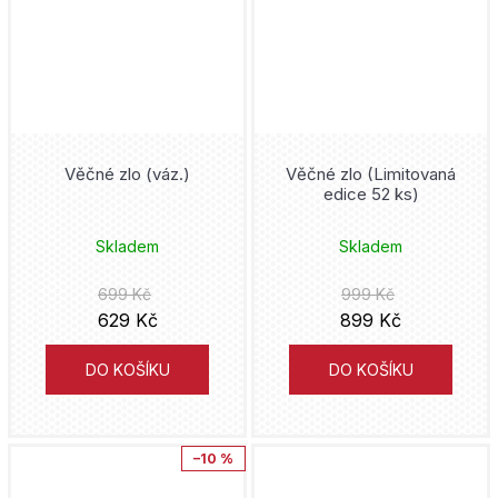
Donald Duck
Mot
Joshua Williamson
Druuna
Václav Vávra
Mike Carey
DuckTales
italskikomiksiceski
Kojoharu Gotóge
Věčné zlo (váz.)
Věčné zlo (Limitovaná
Duna
edice 52 ks)
Hanami
Ljuba Štíplová
Fantastic Four
Skladem
Skladem
Lipnik
J.R.R. Tolkien
Five Nights at Freddy's
699 Kč
999 Kč
Práh
Tony S. Daniel
629 Kč
899 Kč
Flash
Analphabet Books
Alan Grant
DO KOŠÍKU
DO KOŠÍKU
fotbal
Trystero
Cube Kid
Fotbaláci
–10 %
Doron
Hidenori Kusaka